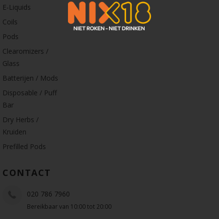
E-Liquids
Coils
Pods
Clearomizers /
Glass
Batterijen / Mods
Disposable / Puff
Bar
Dry Herbs /
Kruiden
Prefilled Pods
CONTACT
020 786 7960
Bereikbaar van 10:00 tot 20:00