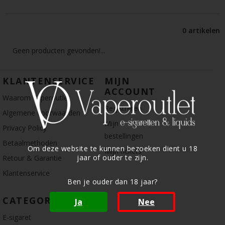
0 artikelen
Geen producten gevonden!...
KLANTENSERVICE
MIJN
ACCOUNT
Waarom Vaperoutlet
Registreren
Algemene voorwaarden
Mijn
Privacy Policy
bestellingen
Betaalmethoden
Om deze website te kunnen bezoeken dient u 18
Mijn tickets
jaar of ouder te zijn.
Retour & Garantie
Klantenservice
Ben je ouder dan 18 jaar?
CATEGORIE
Ja
Nee
E-sigaret