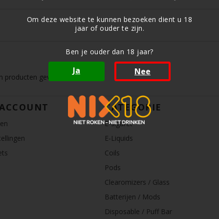
Om deze website te kunnen bezoeken dient u 18
jaar of ouder te zijn.
Ben je ouder dan 18 jaar?
Ja
Nee
 producten gevonden!...
 ACCOUNT
CATEGORIE
ren
E-sigaret
ellingen
E-Liquids
ets
Coils
Pods
Clearomizers / Glass
Batterijen / Mods
Disposable / Puff Bar