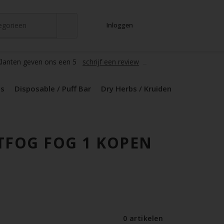
tegorieen
Inloggen
t
s
zers / Glass
en / Mods
le / Puff Bar
s / Kruiden
d Pods
lanten geven ons een 5
schrijf een review
ds
Disposable / Puff Bar
Dry Herbs / Kruiden
TFOG FOG 1 KOPEN
0 artikelen