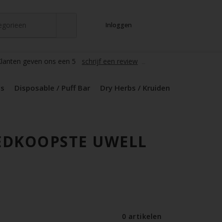
tegorieen
Inloggen
t
s
zers / Glass
en / Mods
le / Puff Bar
s / Kruiden
d Pods
lanten geven ons een 5
schrijf een review
ds
Disposable / Puff Bar
Dry Herbs / Kruiden
EDKOOPSTE UWELL
0 artikelen