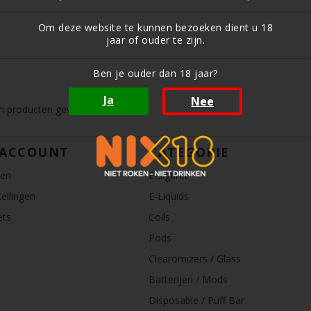
Om deze website te kunnen bezoeken dient u 18
jaar of ouder te zijn.
Ben je ouder dan 18 jaar?
Ja
Nee
 producten gevonden!...
 ACCOUNT
CATEGORIE
ren
E-sigaret
ellingen
E-Liquids
ets
Coils
Pods
Clearomizers / Glass
Batterijen / Mods
Disposable / Puff Bar