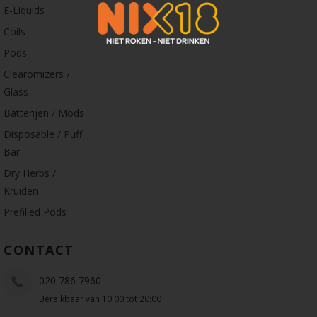
E-Liquids
Coils
Pods
Clearomizers /
Glass
Batterijen / Mods
Disposable / Puff
Bar
Dry Herbs /
Kruiden
Prefilled Pods
CONTACT
020 786 7960
Bereikbaar van 10:00 tot 20:00