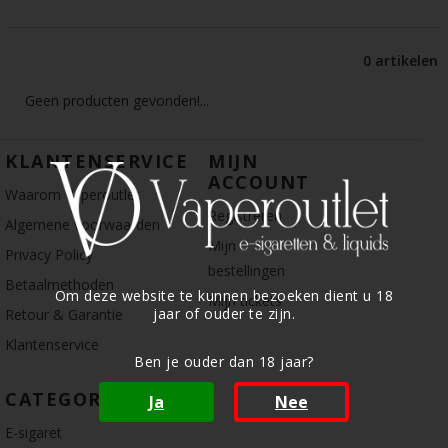
0 artikelen
Geen producten gevonden!...
KLANTENSERVICE
MIJN
ACCOUNT
Waarom Vaperoutlet
Registreren
Algemene voorwaarden
Mijn
Privacy Policy
bestellingen
Betaalmethoden
Om deze website te kunnen bezoeken dient u 18
Mijn tickets
jaar of ouder te zijn.
Retour & Garantie
Klantenservice
Ben je ouder dan 18 jaar?
CATEGORIE
Ja
Nee
E-sigaret