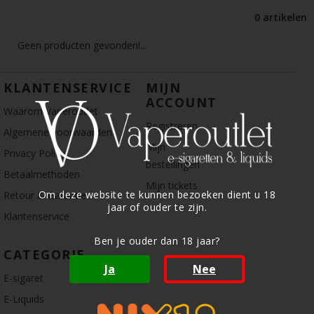
0 artikelen
Geen producten gevonden!...
KLANTENSERVICE
MIJN
ACCOUNT
Waarom Vaperoutlet
Registreren
Algemene voorwaarden
Mijn
Privacy Policy
bestellingen
Betaalmethoden
Mijn tickets
Om deze website te kunnen bezoeken dient u 18
Retour & Garantie
jaar of ouder te zijn.
Klantenservice
Ben je ouder dan 18 jaar?
CATEGORIE
Ja
Nee
E-sigaret
E-Liquids