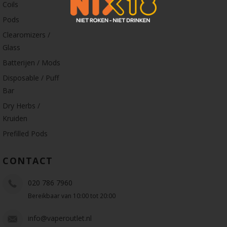
Coils
Pods
Clearomizers /
Glass
Batterijen / Mods
Disposable / Puff
Bar
Dry Herbs /
Kruiden
Prefilled Pods
CONTACT
020 786 7960
Bereikbaar van 10:00 tot 20:00
info@vaperoutlet.nl