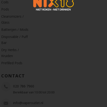
Coils
Pods
Clearomizers /
Glass
Batterijen / Mods
Disposable / Puff
Bar
Dry Herbs /
Kruiden
Prefilled Pods
CONTACT
020 786 7960
Bereikbaar van 10:00 tot 20:00
info@vaperoutlet.nl