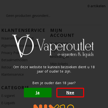
0 artikelen
Geen producten gevonden!...
KLANTENSERVICE
MIJN
ACCOUNT
Waarom Vaperoutlet
Registreren
Algemene voorwaarden
Mijn
Privacy Policy
bestellingen
Betaalmethoden
Mijn tickets
Om deze website te kunnen bezoeken dient u 18
Retour & Garantie
jaar of ouder te zijn.
Klantenservice
Ben je ouder dan 18 jaar?
CATEGORIE
Ja
Nee
E-sigaret
E-Liquids