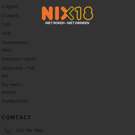
E-sigaret
E-Liquids
Coils
Pods
Clearomizers /
Glass
Batterijen / Mods
Disposable / Puff
Bar
Dry Herbs /
Kruiden
Prefilled Pods
CONTACT
020 786 7960