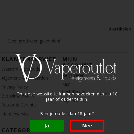
0 artikelen
Geen producten gevonden!...
KLANTENSERVICE
MIJN
ACCOUNT
Waarom Vaperoutlet
Registreren
Algemene voorwaarden
Mijn
Privacy Policy
bestellingen
Om deze website te kunnen bezoeken dient u 18
Betaalmethoden
jaar of ouder te zijn.
Mijn tickets
Retour & Garantie
Ben je ouder dan 18 jaar?
Klantenservice
Ja
Nee
CATEGORIE