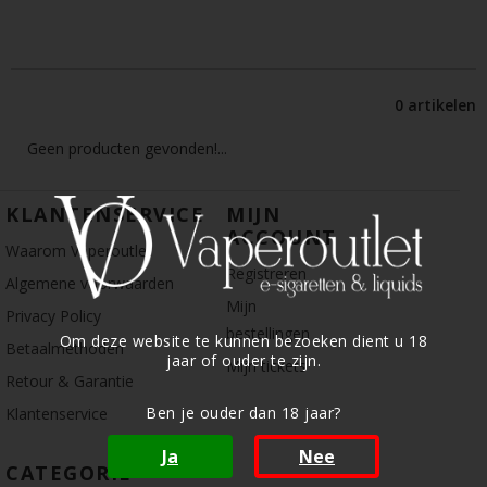
0 artikelen
Geen producten gevonden!...
KLANTENSERVICE
MIJN
ACCOUNT
Waarom Vaperoutlet
Registreren
Algemene voorwaarden
Mijn
Privacy Policy
bestellingen
Om deze website te kunnen bezoeken dient u 18
Betaalmethoden
jaar of ouder te zijn.
Mijn tickets
Retour & Garantie
Ben je ouder dan 18 jaar?
Klantenservice
Ja
Nee
CATEGORIE