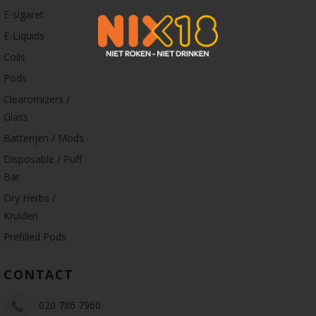
E-sigaret
E-Liquids
Coils
Pods
Clearomizers /
Glass
Batterijen / Mods
Disposable / Puff
Bar
Dry Herbs /
Kruiden
Prefilled Pods
CONTACT
020 786 7960