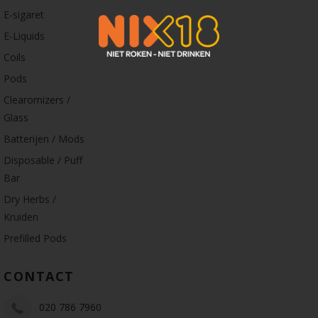
E-sigaret
E-Liquids
Coils
Pods
Clearomizers /
Glass
Batterijen / Mods
Disposable / Puff
Bar
Dry Herbs /
Kruiden
Prefilled Pods
CONTACT
020 786 7960