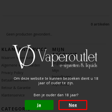
0 artikelen
Geen producten gevonden!...
KLANTENSERVICE
MIJN
ACCOUNT
Waarom Vaperoutlet
Registreren
Algemene voorwaarden
Mijn
Privacy Policy
bestellingen
Om deze website te kunnen bezoeken dient u 18
Betaalmethoden
jaar of ouder te zijn.
Mijn tickets
Retour & Garantie
Ben je ouder dan 18 jaar?
Klantenservice
Ja
Nee
CATEGORIE