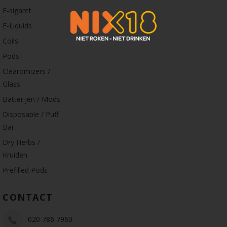
E-sigaret
E-Liquids
Coils
Pods
Clearomizers /
Glass
Batterijen / Mods
Disposable / Puff
Bar
Dry Herbs /
Kruiden
Prefilled Pods
CONTACT
020 786 7960