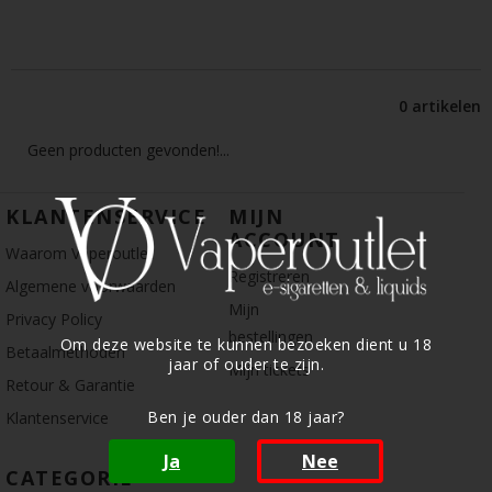
0 artikelen
Geen producten gevonden!...
KLANTENSERVICE
MIJN
ACCOUNT
Waarom Vaperoutlet
Registreren
Algemene voorwaarden
Mijn
Privacy Policy
bestellingen
Om deze website te kunnen bezoeken dient u 18
Betaalmethoden
jaar of ouder te zijn.
Mijn tickets
Retour & Garantie
Ben je ouder dan 18 jaar?
Klantenservice
Ja
Nee
CATEGORIE