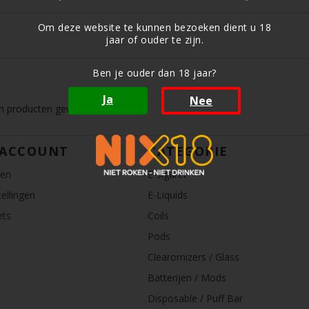
Om deze website te kunnen bezoeken dient u 18
jaar of ouder te zijn.
Ben je ouder dan 18 jaar?
Ja
Nee
 producten gevonden!...
 ACCOUNT
CATEGORIE
ren
E-sigaret
ellingen
E-Liquids
ets
Coils
Pods
Clearomizers / Glass
Batterijen / Mods
Disposable / Puff Bar