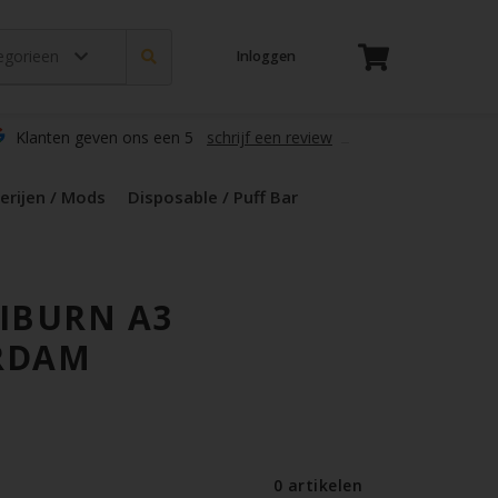
tegorieen
Inloggen
t
s
zers / Glass
en / Mods
le / Puff Bar
s / Kruiden
d Pods
Klanten geven ons een 5
schrijf een review
erijen / Mods
Disposable / Puff Bar
IBURN A3
RDAM
0 artikelen