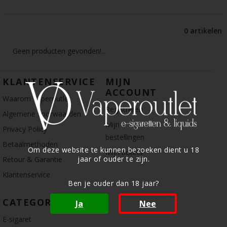
0 artikelen
Geen producten gevonden!...
KLANTENSERVICE
MIJN
ACCOUNT
Waarom Vaperoutlet
Registreren
Algemene voorwaarden
Mijn
Privacy Policy
bestellingen
Betaalmethoden
Om deze website te kunnen bezoeken dient u 18
Mijn tickets
jaar of ouder te zijn.
Retour & Garantie
Klantenservice
Ben je ouder dan 18 jaar?
CATEGORIE
Ja
Nee
E-sigaret