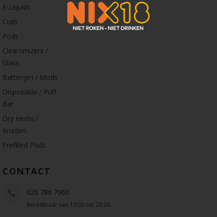
E-Liquids
Coils
Pods
Clearomizers /
Glass
Batterijen / Mods
Disposable / Puff
Bar
Dry Herbs /
Kruiden
Prefilled Pods
CONTACT
020 786 7960
Bereikbaar van 10:00 tot 20:00