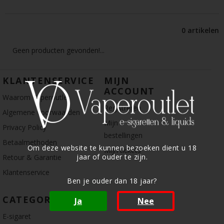
0 artikelen
Geen producten gevonden!...
KLANTENSERVICE
MIJN
ACCOUNT
Waarom Vaperoutlet
Registreren
Algemene voorwaarden
Mijn
Privacy Policy
bestellingen
Betaalmethoden
Om deze website te kunnen bezoeken dient u 18
Mijn tickets
jaar of ouder te zijn.
Retour & Garantie
Klantenservice
Ben je ouder dan 18 jaar?
CATEGORIE
Ja
Nee
E-sigaret