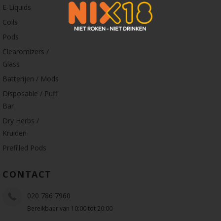
E-Liquids
Coils
Pods
Clearomizers /
Glass
Batterijen / Mods
Disposable / Puff
Bar
Dry Herbs /
Kruiden
Prefilled Pods
CONTACT
020 786 7960
Bereikbaar van 10:00 tot 20:00