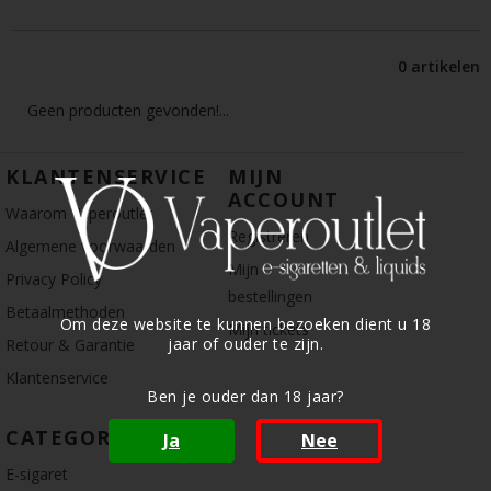
0 artikelen
Geen producten gevonden!...
KLANTENSERVICE
MIJN
ACCOUNT
Waarom Vaperoutlet
Registreren
Algemene voorwaarden
Mijn
Privacy Policy
bestellingen
Betaalmethoden
Om deze website te kunnen bezoeken dient u 18
Mijn tickets
jaar of ouder te zijn.
Retour & Garantie
Klantenservice
Ben je ouder dan 18 jaar?
CATEGORIE
Ja
Nee
E-sigaret