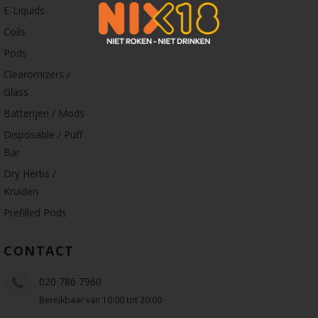
E-Liquids
Coils
Pods
Clearomizers /
Glass
Batterijen / Mods
Disposable / Puff
Bar
Dry Herbs /
Kruiden
Prefilled Pods
CONTACT
020 786 7960
Bereikbaar van 10:00 tot 20:00