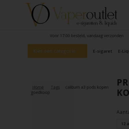
Voor 17:00 besteld, vandaag verzonden
Kies een categorie
E-sigaret
E-Liq
PR
Home
Tags
caliburn a3 pods kopen
K
goedkoop
Aant