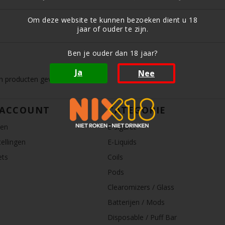
Om deze website te kunnen bezoeken dient u 18
jaar of ouder te zijn.
Ben je ouder dan 18 jaar?
Ja
Nee
 producten gevonden!...
 ACCOUNT
CATEGORIE
ren
E-sigaret
ellingen
E-Liquids
ets
Coils
Pods
Clearomizers / Glass
Batterijen / Mods
Disposable / Puff Bar