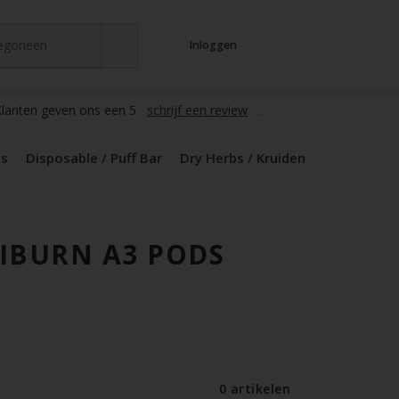
tegorieen
Inloggen
t
s
zers / Glass
en / Mods
le / Puff Bar
s / Kruiden
d Pods
lanten geven ons een 5
schrijf een review
ds
Disposable / Puff Bar
Dry Herbs / Kruiden
IBURN A3 PODS
0 artikelen