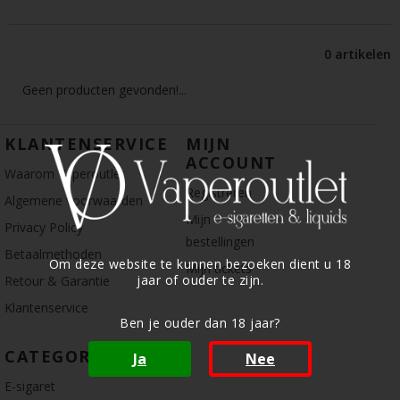
0 artikelen
Geen producten gevonden!...
KLANTENSERVICE
MIJN
ACCOUNT
Waarom Vaperoutlet
Registreren
Algemene voorwaarden
Mijn
Privacy Policy
bestellingen
Betaalmethoden
Om deze website te kunnen bezoeken dient u 18
Mijn tickets
jaar of ouder te zijn.
Retour & Garantie
Klantenservice
Ben je ouder dan 18 jaar?
CATEGORIE
Ja
Nee
E-sigaret