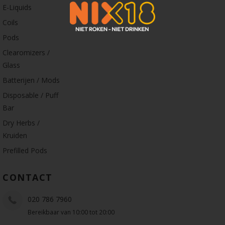
E-Liquids
Coils
Pods
Clearomizers /
Glass
Batterijen / Mods
Disposable / Puff
Bar
Dry Herbs /
Kruiden
Prefilled Pods
CONTACT
020 786 7960
Bereikbaar van 10:00 tot 20:00