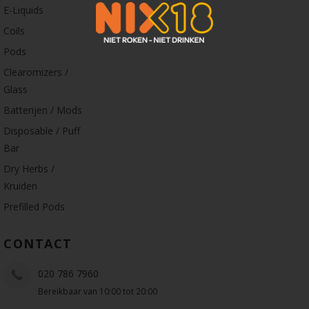
E-Liquids
Coils
Pods
Clearomizers /
Glass
Batterijen / Mods
Disposable / Puff
Bar
Dry Herbs /
Kruiden
Prefilled Pods
CONTACT
020 786 7960
Bereikbaar van 10:00 tot 20:00