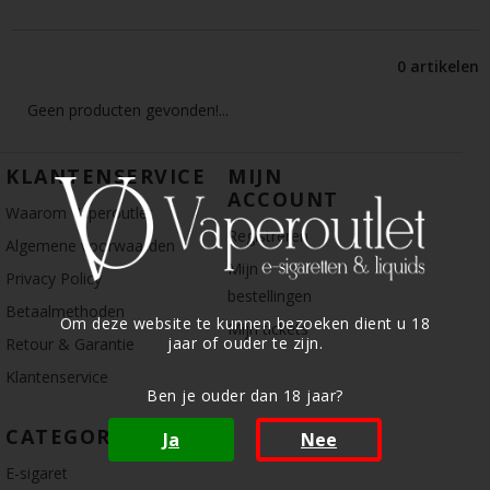
0 artikelen
Geen producten gevonden!...
KLANTENSERVICE
MIJN
ACCOUNT
Waarom Vaperoutlet
Registreren
Algemene voorwaarden
Mijn
Privacy Policy
bestellingen
Betaalmethoden
Om deze website te kunnen bezoeken dient u 18
Mijn tickets
jaar of ouder te zijn.
Retour & Garantie
Klantenservice
Ben je ouder dan 18 jaar?
CATEGORIE
Ja
Nee
E-sigaret