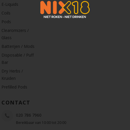
E-Liquids
Coils
Pods
Clearomizers /
Glass
Batterijen / Mods
Disposable / Puff
Bar
Dry Herbs /
Kruiden
Prefilled Pods
CONTACT
020 786 7960
Bereikbaar van 10:00 tot 20:00