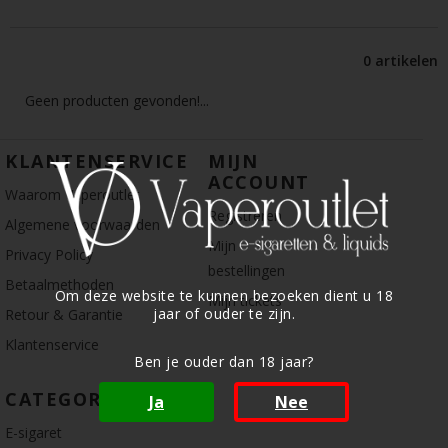
0 artikelen
Geen producten gevonden!...
KLANTENSERVICE
MIJN
ACCOUNT
Waarom Vaperoutlet
Registreren
Algemene voorwaarden
Mijn
Privacy Policy
bestellingen
Betaalmethoden
Om deze website te kunnen bezoeken dient u 18
Mijn tickets
jaar of ouder te zijn.
Retour & Garantie
Klantenservice
Ben je ouder dan 18 jaar?
CATEGORIE
Ja
Nee
E-sigaret