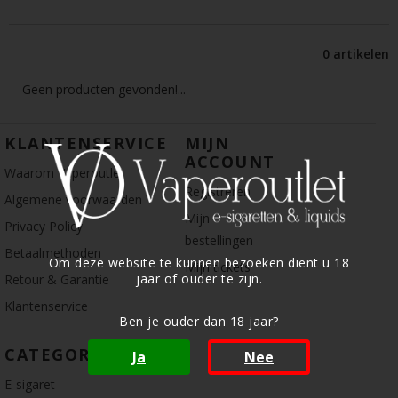
0 artikelen
Geen producten gevonden!...
KLANTENSERVICE
MIJN
ACCOUNT
Waarom Vaperoutlet
Registreren
Algemene voorwaarden
Mijn
Privacy Policy
bestellingen
Betaalmethoden
Om deze website te kunnen bezoeken dient u 18
Mijn tickets
jaar of ouder te zijn.
Retour & Garantie
Klantenservice
Ben je ouder dan 18 jaar?
CATEGORIE
Ja
Nee
E-sigaret