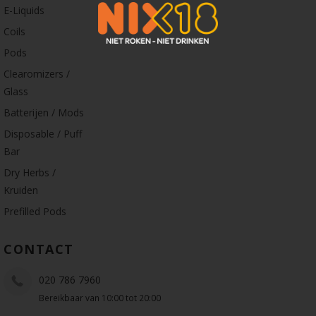
E-Liquids
Coils
Pods
Clearomizers /
Glass
Batterijen / Mods
Disposable / Puff
Bar
Dry Herbs /
Kruiden
Prefilled Pods
CONTACT
020 786 7960
Bereikbaar van 10:00 tot 20:00