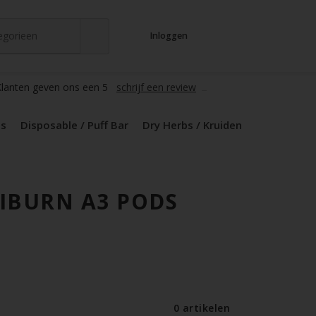
tegorieen
Inloggen
t
s
zers / Glass
en / Mods
le / Puff Bar
s / Kruiden
d Pods
lanten geven ons een 5
schrijf een review
ds
Disposable / Puff Bar
Dry Herbs / Kruiden
IBURN A3 PODS
0 artikelen