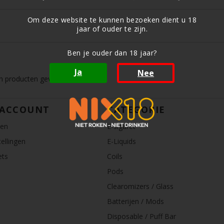
Om deze website te kunnen bezoeken dient u 18
jaar of ouder te zijn.
Ben je ouder dan 18 jaar?
Ja
Nee
 producten gevonden!...
 ACCOUNT
CATEGORIE
ren
E-sigaret
ellingen
E-Liquids
ets
Coils
Pods
Clearomizers / Glass
Batterijen / Mods
Disposable / Puff Bar