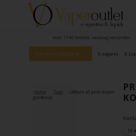
Voor 17:00 besteld, vandaag verzonden
Kies een categorie
E-sigaret
E-Liq
PR
Home
Tags
caliburn a3 pods kopen
K
goedkoop
Aant