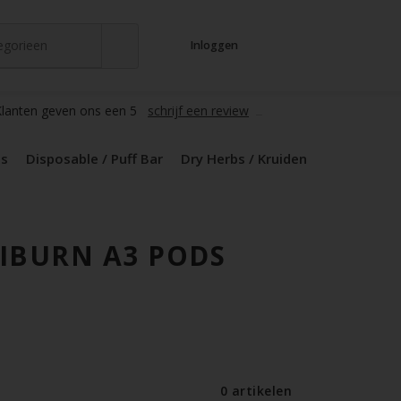
tegorieen
Inloggen
t
s
zers / Glass
en / Mods
le / Puff Bar
s / Kruiden
d Pods
lanten geven ons een 5
schrijf een review
ds
Disposable / Puff Bar
Dry Herbs / Kruiden
IBURN A3 PODS
0 artikelen