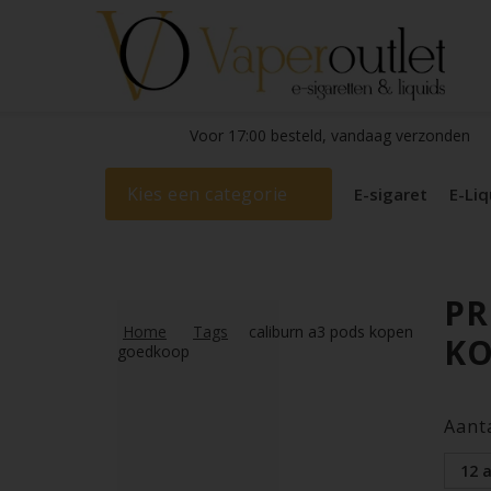
Voor 17:00 besteld, vandaag verzonden
Kies een categorie
E-sigaret
E-Liq
PR
Home
Tags
caliburn a3 pods kopen
K
goedkoop
Aant