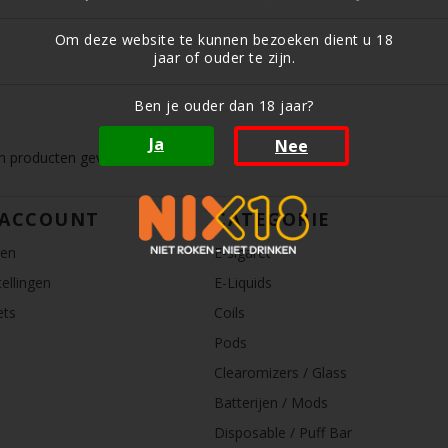
Om deze website te kunnen bezoeken dient u 18
jaar of ouder te zijn.
Ben je ouder dan 18 jaar?
Ja
Nee
 producten gevonden!...
 ACCOUNT
CATEGORIE
ren
E-sigaret
ellingen
E-Liquids
ets
Coils
Pods
Clearomizers / Glass
Batterijen / Mods
Disposable / Puff Bar