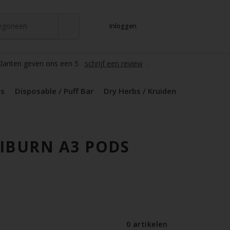
tegorieen
Inloggen
t
s
zers / Glass
en / Mods
le / Puff Bar
s / Kruiden
d Pods
lanten geven ons een 5
schrijf een review
ds
Disposable / Puff Bar
Dry Herbs / Kruiden
IBURN A3 PODS
0 artikelen