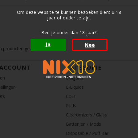
Om deze website te kunnen bezoeken dient u 18
jaar of ouder te zijn.
Ben je ouder dan 18 jaar?
Ja
Nee
 producten gevonden!...
 ACCOUNT
CATEGORIE
ren
E-sigaret
ellingen
E-Liquids
ets
Coils
Pods
Clearomizers / Glass
Batterijen / Mods
Disposable / Puff Bar