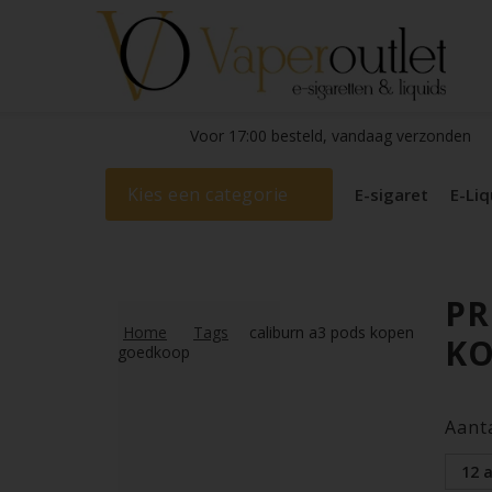
Voor 17:00 besteld, vandaag verzonden
Kies een categorie
E-sigaret
E-Liq
PR
Home
Tags
caliburn a3 pods kopen
K
goedkoop
Aant