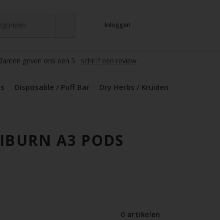
tegorieen
Inloggen
t
s
zers / Glass
en / Mods
le / Puff Bar
s / Kruiden
d Pods
lanten geven ons een 5
schrijf een review
ds
Disposable / Puff Bar
Dry Herbs / Kruiden
IBURN A3 PODS
0 artikelen