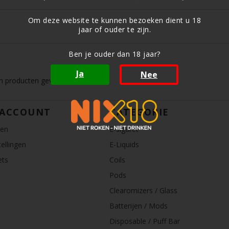
Om deze website te kunnen bezoeken dient u 18
jaar of ouder te zijn.
Ben je ouder dan 18 jaar?
Ja
Nee
 producten gevonden!...
 ACCOUNT
CATEGORIE
ren
E-sigaret
ellingen
E-Liquids
ets
Coils
Pods
Clearomizers / Glass
Batterijen / Mods
Disposable / Puff Bar