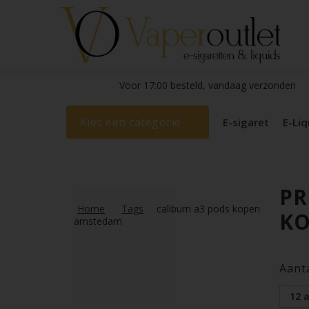
Voor 17:00 besteld, vandaag verzonden
Kies een categorie
E-sigaret
E-Liq
PR
Home
Tags
caliburn a3 pods kopen
K
amstedam
Aant