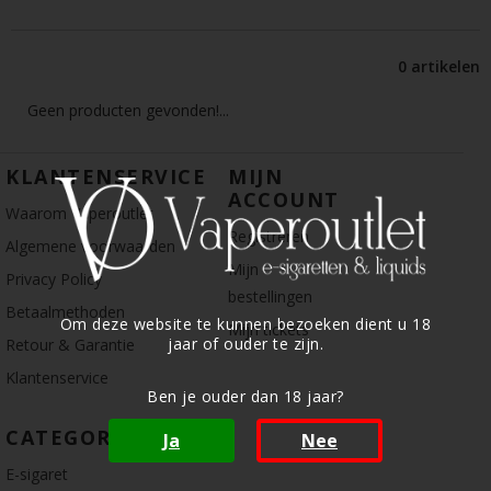
0 artikelen
Geen producten gevonden!...
KLANTENSERVICE
MIJN
ACCOUNT
Waarom Vaperoutlet
Registreren
Algemene voorwaarden
Mijn
Privacy Policy
bestellingen
Betaalmethoden
Om deze website te kunnen bezoeken dient u 18
Mijn tickets
jaar of ouder te zijn.
Retour & Garantie
Klantenservice
Ben je ouder dan 18 jaar?
CATEGORIE
Ja
Nee
E-sigaret