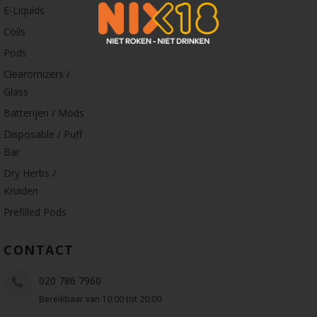
E-Liquids
Coils
Pods
Clearomizers /
Glass
Batterijen / Mods
Disposable / Puff
Bar
Dry Herbs /
Kruiden
Prefilled Pods
CONTACT
020 786 7960
Bereikbaar van 10:00 tot 20:00