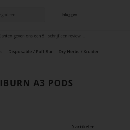
tegorieen
Inloggen
t
s
zers / Glass
en / Mods
le / Puff Bar
s / Kruiden
d Pods
lanten geven ons een 5
schrijf een review
ds
Disposable / Puff Bar
Dry Herbs / Kruiden
IBURN A3 PODS
0 artikelen