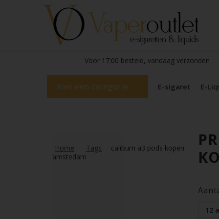
Voor 17:00 besteld, vandaag verzonden
Kies een categorie
E-sigaret
E-Liq
PR
Home
Tags
caliburn a3 pods kopen
K
amstedam
Aant