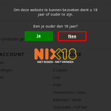
Om deze website te kunnen bezoeken dient u 18
jaar of ouder te zijn.
Ben je ouder dan 18 jaar?
Ja
Nee
 producten gevonden!...
 ACCOUNT
CATEGORIE
ren
E-sigaret
ellingen
E-Liquids
ets
Coils
Pods
Clearomizers / Glass
Batterijen / Mods
Disposable / Puff Bar