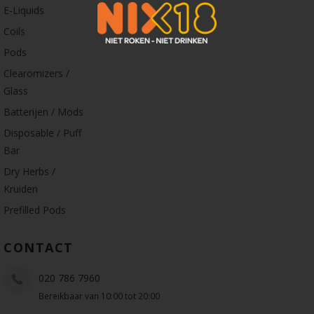
E-Liquids
Coils
Pods
Clearomizers /
Glass
Batterijen / Mods
Disposable / Puff
Bar
Dry Herbs /
Kruiden
Prefilled Pods
CONTACT
020 786 7960
Bereikbaar van 10:00 tot 20:00