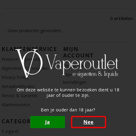
0 artikelen
Geen producten gevonden!...
KLANTENSERVICE
MIJN
ACCOUNT
Waarom Vaperoutlet
Registreren
Algemene voorwaarden
Mijn
Privacy Policy
bestellingen
Betaalmethoden
Om deze website te kunnen bezoeken dient u 18
Mijn tickets
jaar of ouder te zijn.
Retour & Garantie
Klantenservice
Ben je ouder dan 18 jaar?
CATEGORIE
Ja
Nee
E-sigaret