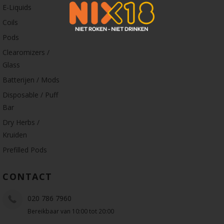
E-Liquids
Coils
Pods
Clearomizers /
Glass
Batterijen / Mods
Disposable / Puff
Bar
Dry Herbs /
Kruiden
Prefilled Pods
CONTACT
020 786 7960
Bereikbaar van 10:00 tot 20:00