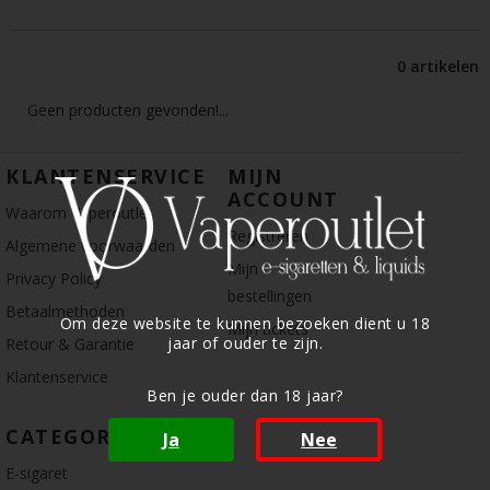
0 artikelen
Geen producten gevonden!...
KLANTENSERVICE
MIJN
ACCOUNT
Waarom Vaperoutlet
Registreren
Algemene voorwaarden
Mijn
Privacy Policy
bestellingen
Betaalmethoden
Om deze website te kunnen bezoeken dient u 18
Mijn tickets
jaar of ouder te zijn.
Retour & Garantie
Klantenservice
Ben je ouder dan 18 jaar?
CATEGORIE
Ja
Nee
E-sigaret