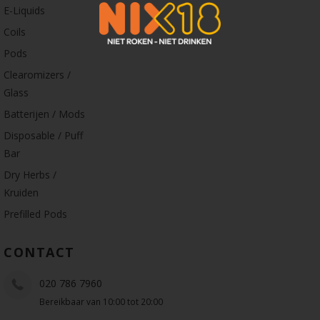
E-Liquids
Coils
Pods
Clearomizers /
Glass
Batterijen / Mods
Disposable / Puff
Bar
Dry Herbs /
Kruiden
Prefilled Pods
CONTACT
020 786 7960
Bereikbaar van 10:00 tot 20:00