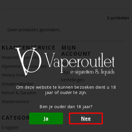
0 artikelen
Geen producten gevonden!...
KLANTENSERVICE
MIJN
ACCOUNT
Waarom Vaperoutlet
Registreren
Algemene voorwaarden
Mijn
Privacy Policy
bestellingen
Betaalmethoden
Om deze website te kunnen bezoeken dient u 18
Mijn tickets
jaar of ouder te zijn.
Retour & Garantie
Klantenservice
Ben je ouder dan 18 jaar?
CATEGORIE
Ja
Nee
E-sigaret