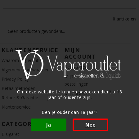
0 artikelen
Geen producten gevonden!...
KLANTENSERVICE
MIJN
ACCOUNT
Waarom Vaperoutlet
Registreren
Algemene voorwaarden
Mijn
Privacy Policy
bestellingen
Betaalmethoden
Om deze website te kunnen bezoeken dient u 18
Mijn tickets
jaar of ouder te zijn.
Retour & Garantie
Klantenservice
Ben je ouder dan 18 jaar?
CATEGORIE
Ja
Nee
E-sigaret