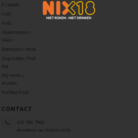
E-Liquids
Coils
Pods
Clearomizers /
Glass
Batterijen / Mods
Disposable / Puff
Bar
Dry Herbs /
Kruiden
Prefilled Pods
CONTACT
020 786 7960
Bereikbaar van 10:00 tot 20:00