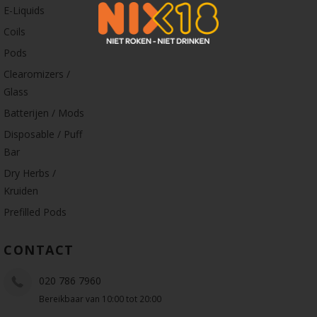
E-Liquids
Coils
Pods
Clearomizers /
Glass
Batterijen / Mods
Disposable / Puff
Bar
Dry Herbs /
Kruiden
Prefilled Pods
CONTACT
020 786 7960
Bereikbaar van 10:00 tot 20:00