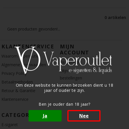
0 artikelen
Geen producten gevonden!...
KLANTENSERVICE
MIJN
ACCOUNT
Waarom Vaperoutlet
Registreren
Algemene voorwaarden
Mijn
Privacy Policy
bestellingen
Betaalmethoden
Om deze website te kunnen bezoeken dient u 18
Mijn tickets
jaar of ouder te zijn.
Retour & Garantie
Klantenservice
Ben je ouder dan 18 jaar?
CATEGORIE
Ja
Nee
E-sigaret