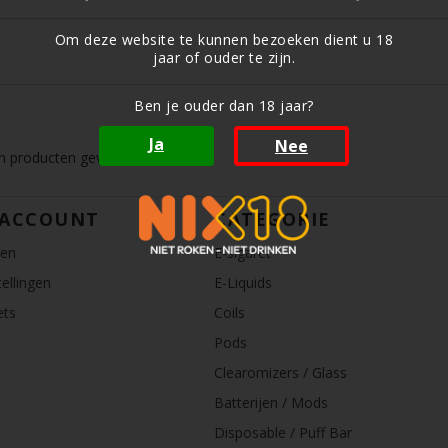
Om deze website te kunnen bezoeken dient u 18
jaar of ouder te zijn.
Ben je ouder dan 18 jaar?
Ja
Nee
 producten gevonden!...
 ACCOUNT
CATEGORIE
ren
E-sigaret
ellingen
E-Liquids
ets
Coils
Pods
Clearomizers / Glass
Batterijen / Mods
Disposable / Puff Bar