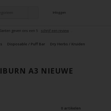
tegorieen
Inloggen
t
s
zers / Glass
en / Mods
le / Puff Bar
s / Kruiden
d Pods
lanten geven ons een 5
schrijf een review
ds
Disposable / Puff Bar
Dry Herbs / Kruiden
IBURN A3 NIEUWE
0 artikelen