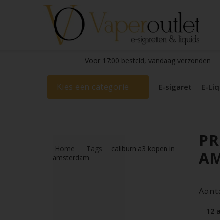
Voor 17:00 besteld, vandaag verzonden
Kies een categorie
E-sigaret
E-Liq
PR
Home
Tags
caliburn a3 kopen in
A
amsterdam
Aant