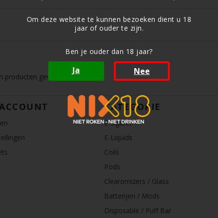
Om deze website te kunnen bezoeken dient u 18
jaar of ouder te zijn.
Ben je ouder dan 18 jaar?
Ja
Nee
 producten gevonden!...
 ACCOUNT
CATEGORIE
ren
E-sigaret
ellingen
E-Liquids
ets
Coils
Pods
Clearomizers / Glass
Batterijen / Mods
Disposable / Puff Bar