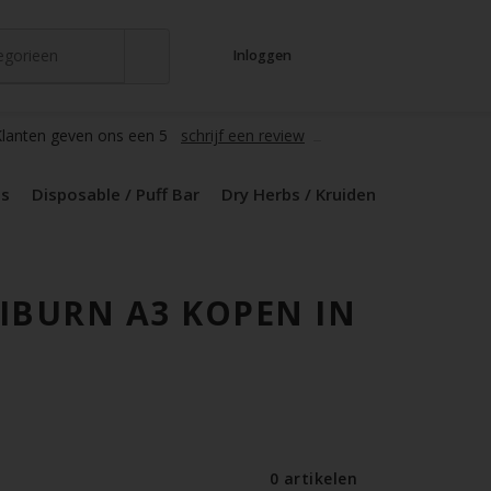
tegorieen
Inloggen
t
s
zers / Glass
en / Mods
le / Puff Bar
s / Kruiden
d Pods
lanten geven ons een 5
schrijf een review
ds
Disposable / Puff Bar
Dry Herbs / Kruiden
IBURN A3 KOPEN IN
0 artikelen