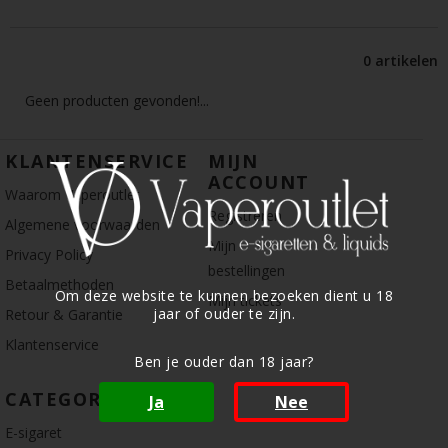
0 artikelen
Geen producten gevonden!...
KLANTENSERVICE
MIJN
ACCOUNT
Waarom Vaperoutlet
Registreren
Algemene voorwaarden
Mijn
Privacy Policy
bestellingen
Betaalmethoden
Om deze website te kunnen bezoeken dient u 18
Mijn tickets
jaar of ouder te zijn.
Retour & Garantie
Klantenservice
Ben je ouder dan 18 jaar?
CATEGORIE
Ja
Nee
E-sigaret