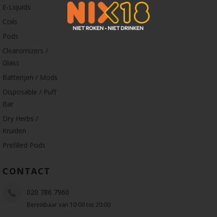
E-Liquids
Coils
Pods
Clearomizers /
Glass
Batterijen / Mods
Disposable / Puff
Bar
Dry Herbs /
Kruiden
Prefilled Pods
CONTACT
020 786 7960
Bereikbaar van 10:00 tot 20:00