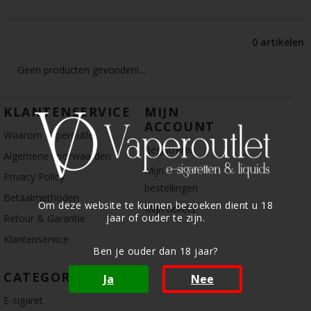
0 artikelen
Geen producten gevonden!...
KLANTENSERVICE
MIJN
ACCOUNT
Waarom Vaperoutlet
Registreren
Algemene voorwaarden
Mijn
Privacy Policy
bestellingen
Betaalmethoden
Om deze website te kunnen bezoeken dient u 18
Mijn tickets
jaar of ouder te zijn.
Retour & Garantie
Klantenservice
Ben je ouder dan 18 jaar?
CATEGORIE
Ja
Nee
E-sigaret