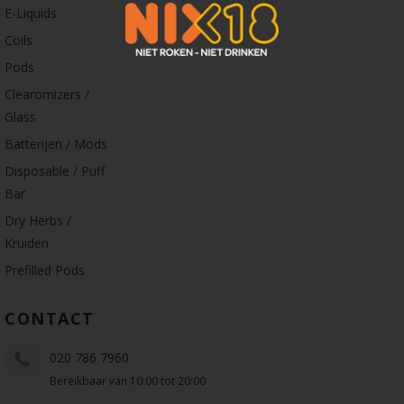
E-Liquids
Coils
Pods
Clearomizers /
Glass
Batterijen / Mods
Disposable / Puff
Bar
Dry Herbs /
Kruiden
Prefilled Pods
CONTACT
020 786 7960
Bereikbaar van 10:00 tot 20:00