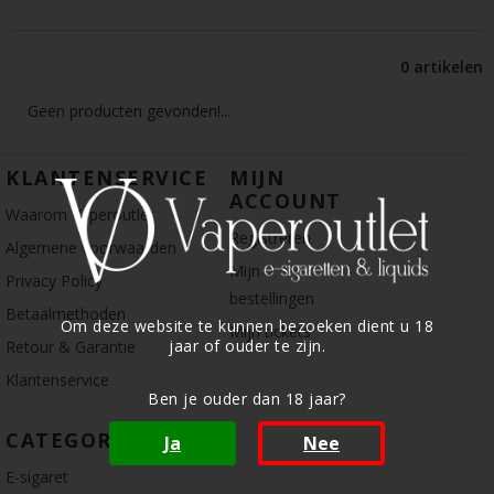
0 artikelen
Geen producten gevonden!...
KLANTENSERVICE
MIJN
ACCOUNT
Waarom Vaperoutlet
Registreren
Algemene voorwaarden
Mijn
Privacy Policy
bestellingen
Betaalmethoden
Om deze website te kunnen bezoeken dient u 18
Mijn tickets
jaar of ouder te zijn.
Retour & Garantie
Klantenservice
Ben je ouder dan 18 jaar?
CATEGORIE
Ja
Nee
E-sigaret