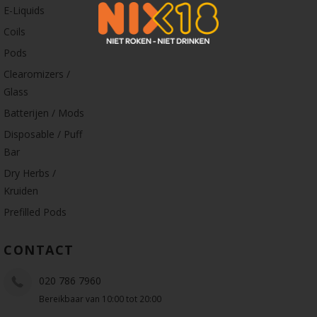
E-Liquids
Coils
Pods
Clearomizers /
Glass
Batterijen / Mods
Disposable / Puff
Bar
Dry Herbs /
Kruiden
Prefilled Pods
CONTACT
020 786 7960
Bereikbaar van 10:00 tot 20:00