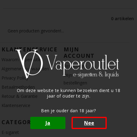
0 artikelen
Geen producten gevonden!...
KLANTENSERVICE
MIJN
ACCOUNT
Waarom Vaperoutlet
Registreren
Algemene voorwaarden
Mijn
Privacy Policy
bestellingen
Betaalmethoden
Om deze website te kunnen bezoeken dient u 18
Mijn tickets
jaar of ouder te zijn.
Retour & Garantie
Klantenservice
Ben je ouder dan 18 jaar?
CATEGORIE
Ja
Nee
E-sigaret