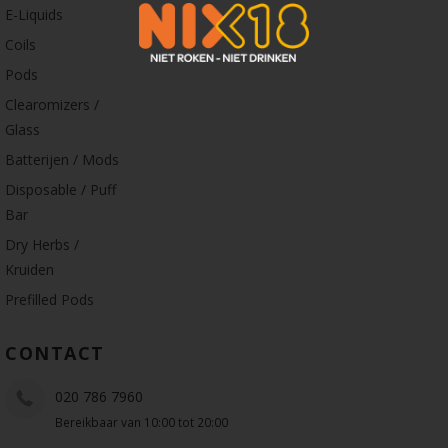
E-Liquids
Coils
Pods
Clearomizers /
Glass
Batterijen / Mods
Disposable / Puff
Bar
Dry Herbs /
Kruiden
Prefilled Pods
CONTACT
020 786 7960
Bereikbaar van 10:00 tot 20:00