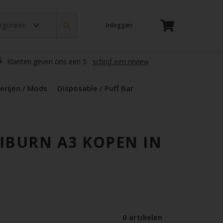
tegorieen
Inloggen
t
s
zers / Glass
en / Mods
le / Puff Bar
s / Kruiden
d Pods
Klanten geven ons een 5
schrijf een review
erijen / Mods
Disposable / Puff Bar
IBURN A3 KOPEN IN
0 artikelen