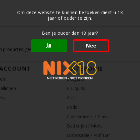
Om deze website te kunnen bezoeken dient u 18
jaar of ouder te zijn.
Ben je ouder dan 18 jaar?
Ja
Nee
 producten gevonden!...
 ACCOUNT
CATEGORIE
ren
E-sigaret
ellingen
E-Liquids
ets
Coils
Pods
Clearomizers / Glass
Batterijen / Mods
Disposable / Puff Bar