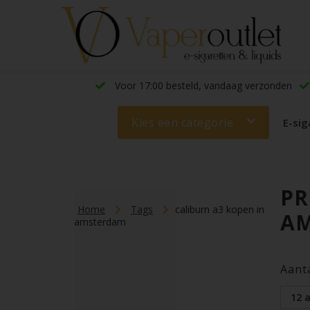
Voor 17:00 besteld, vandaag verzonden
Kies een categorie
E-sig
PR
Home
Tags
caliburn a3 kopen in
A
amsterdam
Aant