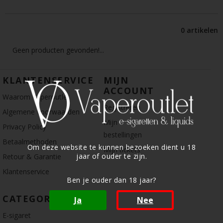
0 artikelen
Geen producten gevonden!...
KLANTENSERVICE
MIJN
ACCOUNT
Waarom Vaperoutlet
Registreren
Algemene voorwaarden
Mijn
Privacy Policy
bestellingen
Betaalmethoden
Om deze website te kunnen bezoeken dient u 18
Mijn tickets
jaar of ouder te zijn.
Retour & Garantie
Klantenservice
Ben je ouder dan 18 jaar?
CATEGORIE
Ja
Nee
E-sigaret