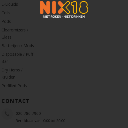
E-Liquids
Coils
Pods
Clearomizers /
Glass
Batterijen / Mods
Disposable / Puff
Bar
Dry Herbs /
Kruiden
Prefilled Pods
CONTACT
020 786 7960
Bereikbaar van 10:00 tot 20:00