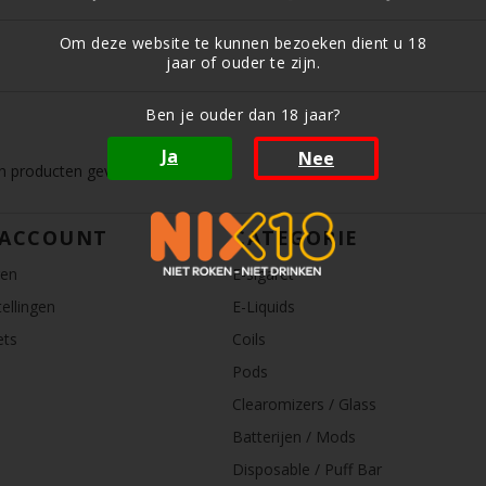
Om deze website te kunnen bezoeken dient u 18
jaar of ouder te zijn.
Ben je ouder dan 18 jaar?
Ja
Nee
 producten gevonden!...
 ACCOUNT
CATEGORIE
ren
E-sigaret
ellingen
E-Liquids
ets
Coils
Pods
Clearomizers / Glass
Batterijen / Mods
Disposable / Puff Bar