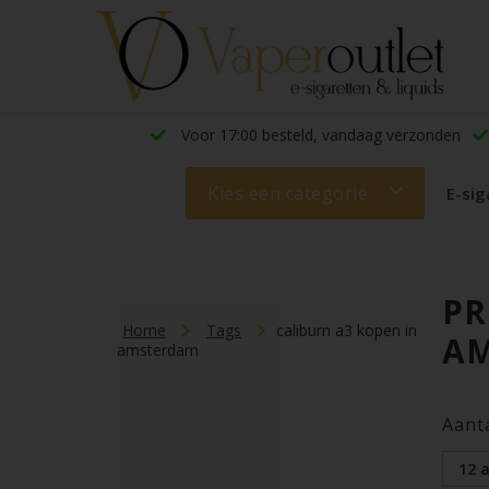
Voor 17:00 besteld, vandaag verzonden
Kies een categorie
E-sig
PR
Home
Tags
caliburn a3 kopen in
A
amsterdam
Aant