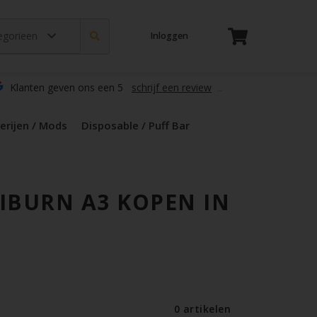
tegorieen
Inloggen
t
s
zers / Glass
en / Mods
le / Puff Bar
s / Kruiden
d Pods
Klanten geven ons een 5
schrijf een review
erijen / Mods
Disposable / Puff Bar
IBURN A3 KOPEN IN
0 artikelen