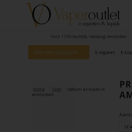
Voor 17:00 besteld, vandaag verzonden
Kies een categorie
E-sigaret
E-Liq
PR
Home
Tags
caliburn a3 kopen in
A
amsterdam
Aant