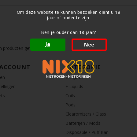
Om deze website te kunnen bezoeken dient u 18
jaar of ouder te zijn.
Ben je ouder dan 18 jaar?
Ja
Nee
 producten gevonden!...
 ACCOUNT
CATEGORIE
ren
E-sigaret
ellingen
E-Liquids
ets
Coils
Pods
Clearomizers / Glass
Batterijen / Mods
Disposable / Puff Bar