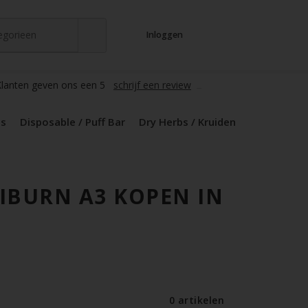
tegorieen
Inloggen
t
s
zers / Glass
en / Mods
le / Puff Bar
s / Kruiden
d Pods
lanten geven ons een 5
schrijf een review
ds
Disposable / Puff Bar
Dry Herbs / Kruiden
IBURN A3 KOPEN IN
0 artikelen