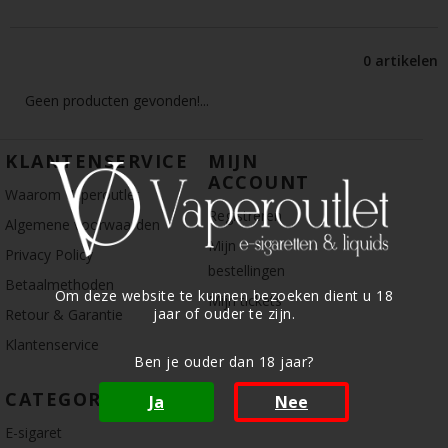
0 artikelen
Geen producten gevonden!...
KLANTENSERVICE
MIJN
ACCOUNT
Waarom Vaperoutlet
Registreren
Algemene voorwaarden
Mijn
Privacy Policy
bestellingen
Betaalmethoden
Om deze website te kunnen bezoeken dient u 18
Mijn tickets
jaar of ouder te zijn.
Retour & Garantie
Klantenservice
Ben je ouder dan 18 jaar?
CATEGORIE
Ja
Nee
E-sigaret