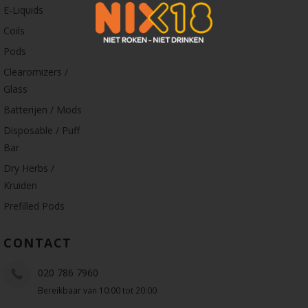
E-Liquids
Coils
Pods
Clearomizers /
Glass
Batterijen / Mods
Disposable / Puff
Bar
Dry Herbs /
Kruiden
Prefilled Pods
CONTACT
020 786 7960
Bereikbaar van 10:00 tot 20:00