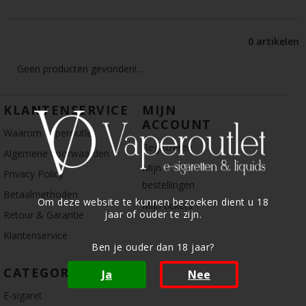
0 artikelen
Geen producten gevonden!...
KLANTENSERVICE
MIJN
ACCOUNT
Waarom Vaperoutlet
Registreren
Algemene voorwaarden
Mijn
Privacy Policy
bestellingen
Betaalmethoden
Om deze website te kunnen bezoeken dient u 18
Mijn tickets
jaar of ouder te zijn.
Retour & Garantie
Klantenservice
Ben je ouder dan 18 jaar?
CATEGORIE
Ja
Nee
E-sigaret