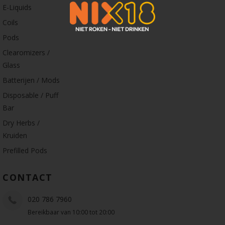
E-Liquids
Coils
Pods
Clearomizers /
Glass
Batterijen / Mods
Disposable / Puff
Bar
Dry Herbs /
Kruiden
Prefilled Pods
CONTACT
020 786 7960
Bereikbaar van 10:00 tot 20:00